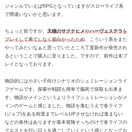
ジャンルでいえばRPGとなっていますがスローライフ系
で間違いないかと思います。
ちょっと前ですが、
天穂のサクナヒメ
や
ハーヴェステラ
を
プレイして果てしなく面白かったため
、こういう系をまた
やってみたいなぁと思っていたところ丁度新作が発売され
るということで購入に至りました。ですので、前作は未プ
レイとなっております。
物語的には小さい子向けシナリオのシュミレーションライ
フゲームです。探索や戦闘も簡単で脳死で採取も出来ま
す。物語がメインというよりライフシュミレーションがメ
インのゲームと感じました。物語を進むうえで各ライフ
(ジョブ)をある程度までレベルUPさせなければ進まない
などの条件はありますが基本冒険そっちのけで各ライフの
クエストを行い日々を過ごしていくという感じとなってお