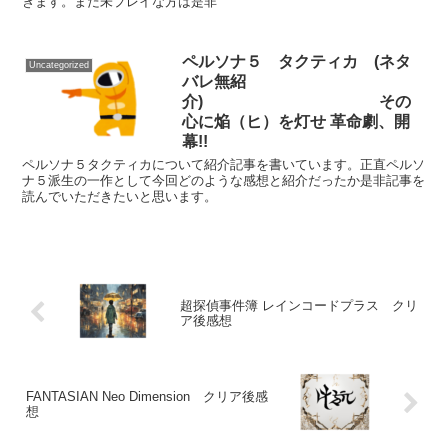
きます。まだ未プレイな方は是非
ペルソナ５ タクティカ (ネタ
Uncategorized
バレ無紹
介) その
心に焔（ヒ）を灯せ 革命劇、開
幕!!
ペルソナ５タクティカについて紹介記事を書いています。正直ペルソ
ナ５派生の一作として今回どのような感想と紹介だったか是非記事を
読んでいただきたいと思います。
超探偵事件簿 レインコードプラス クリ
ア後感想
FANTASIAN Neo Dimension クリア後感
想